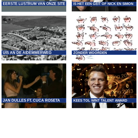
EERSTE LUSTRUM VAN ONZE SITE
IS HET EEN GEIT OF NICK EN SIMON
UIS AN DE AIDEMMERWEG
ZONDER WOORDEN
JAN DULLES FT. CUCA ROSETA
KEES TOL WINT TALENT AWARD